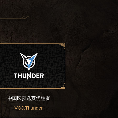
Fata
Adrian Trinks
YapzOr
Yazied Jaradat
Puppey
Clement Ivanov
中国区预选赛优胜者
Sylar
Liu Jiajun
Freeze
Liu Chang
VGJ.Thunder
Yang
Zhou Haiyang
ddc
Leong Fat-meng