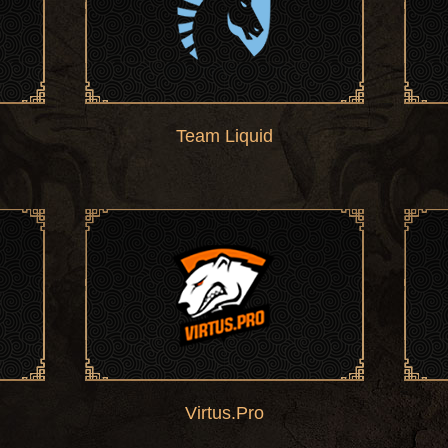
Team Liquid
MATUMBAMAN
Lasse Urpalainen
Miracle-
Amer Al-Barqawi
MinD_ContRoL
Ivan Ivanov
GH
Maroun Merhej
KuroKy
Kuro Salehi Takhasomi
Virtus.Pro
un
RAMZES666
Roman Kushnarev
No[o]ne
Vladimir Minenko