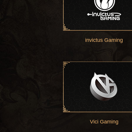
invictus Gaming
Agressif
Sun Zheng
Xxs
Lin Jing
Srf
Sun Runfa
BoBoKa
Ye Zhibiao
Q
Fu Bin
Vici Gaming
Paparazi灬
Zhang Chengj
Ori
Zeng jiaoyang