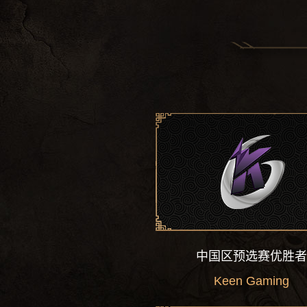
eLeVeN
Ren Yangwei
LaNm
Zhang Zhicheng
Fenrir
Lu Chao
中国区预选赛优胜者
MS
Yang Yongjie
old chicken
Wang Zhiyo
Keen Gaming
dark
Song Runxi
天命
Jiang An