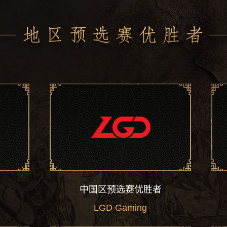
9pasha
Pavel Khvastunov
RodjER
Vladimir Nikogosyan
Solo
Alexei Berezin
中国区预选赛优胜者
AME
Wang Chunyu
ng
Somnus丶M
Lu Yao
LGD Gaming
Chalice
Yang Shenyi
fy
Xu Linsen